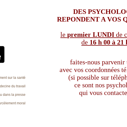
90.89.64.38 ou au
ement nous
il protected]
. Le
DES PSYCHOL
REPONDENT A VOS 
tenu le premier
t(e) nous confirme
t nous donne ses
ue nous les
le
premier
LUNDI
de c
/la rappellera.
préférence.
de
16 h 00 à 21 
vous auprès du
z dans la rubrique
etien du 3 octobre
faites-nous parvenir
avec vos coordonnées t
(si possible sur télép
ent sur la santé
ce sont nos psych
ecine du travail
qui vous contacte
u dans la presse
arcèlement moral