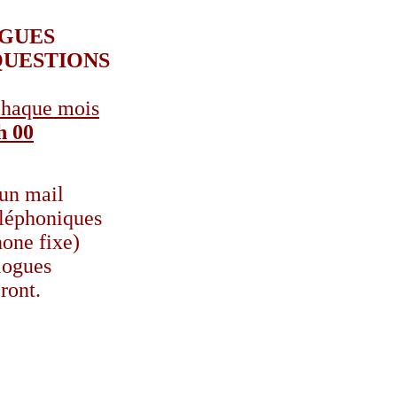
OGUES
QUESTIONS
haque mois
h 00
 un mail
éléphoniques
hone fixe)
ologues
ront.