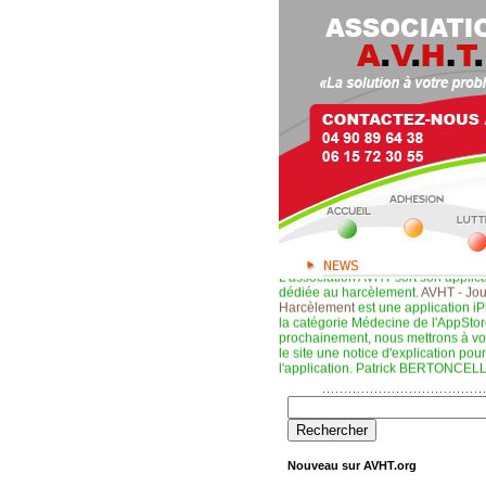
L'association AVHT sort son applic
dédiée au harcèlement.
AVHT - Jou
Harcèlement
est une application i
la catégorie Médecine de l'AppStor
prochainement, nous mettrons à vot
le site une notice d'explication pour 
l'application. Patrick BERTONCELL
A lire, paru aux Editions Société de
Monsieur P." . Récit témoignage écri
Coulomb. Voir notre rubrique Medi
L'association AVHT recherche des 
Nouveau sur AVHT.org
de ses bureaux à Avignon. Pour plu