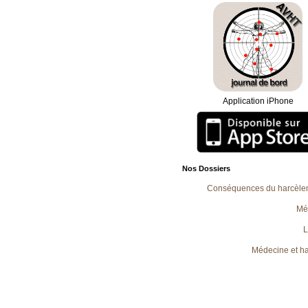
vous pouvez nous contacter au 04.
06.15.72.30.55. Vous pouvez égal
adresser vos mails à l'adresse
[ema
Président de l'AVHT
Le soutien psychologique est main
lundi du mois en soirée. L'adhéren
par mail sa demande de soutien e
coordonnées téléphoniques afin q
transmettions au psychologue qui le
Merci de donner une ligne fixe de 
Application iPhone
Suite à notre demande de rendez-
Ministère du Travail, vous trouvere
"accueil", le compte rendu de l'entr
2012.
Nos Dossiers
Conséquences du harcèlem
Méd
L
Médecine et h