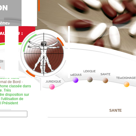
ation iPhone
rnal de Bord -
Phone classée dans
e. Très
re disposition sur
l'utilisation de
I Président
SANTE
s écrivains : "Cher
t par Isabelle
a
bénévoles au sein
s d'information