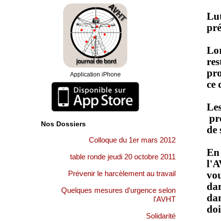
06.15.72.30.55. Vous pouvez également nous
adresser vos mails à l'adresse
[email protected]
. Le
Lut
Président de l'AVHT
pré
Le soutien psychologique est maintenu le premier
lundi du mois en soirée. L'adhérent(e) nous confirme
par mail sa demande de soutien et nous donne ses
Lor
coordonnées téléphoniques afin que nous les
res
transmettions au psychologue qui le/la rappellera.
Merci de donner une ligne fixe de préférence.
pro
Application iPhone
Suite à notre demande de rendez-vous auprès du
ce
Ministère du Travail, vous trouverez dans la rubrique
"accueil", le compte rendu de l'entretien du 3 octobre
2012.
Les
pr
Nos Dossiers
de 
Colloque du 1er mars 2012
En 
table ronde jeudi 20 octobre 2011
l'A
Prévenir le harcèlement au travail
vou
dan
Quelques mesures d'urgence selon
dan
l'AVHT
doi
Solidarité