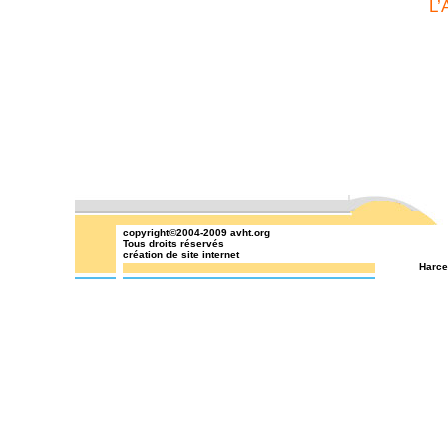
L’
copyright©2004-2009
avht.org
Tous droits réservés
création de site internet
Harce