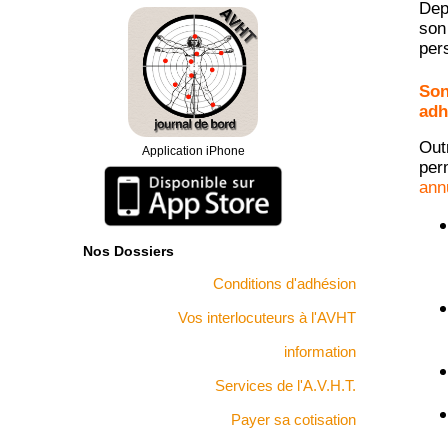
Dep
06.15.72.30.55. Vous pouvez également nous
adresser vos mails à l'adresse
[email protected]
. Le
son
Président de l'AVHT
pers
Le soutien psychologique est maintenu le premier
lundi du mois en soirée. L'adhérent(e) nous confirme
Son
par mail sa demande de soutien et nous donne ses
adh
coordonnées téléphoniques afin que nous les
transmettions au psychologue qui le/la rappellera.
Merci de donner une ligne fixe de préférence.
Out
Application iPhone
perm
Suite à notre demande de rendez-vous auprès du
Ministère du Travail, vous trouverez dans la rubrique
ann
"accueil", le compte rendu de l'entretien du 3 octobre
2012.
Nos Dossiers
Conditions d'adhésion
Vos interlocuteurs à l'AVHT
information
Services de l'A.V.H.T.
Payer sa cotisation