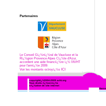
Partenaires
Le Conseil Gï¿½nï¿½ral de Vaucluse et la
Rï¿½gion Provence Alpes Cï¿½te d'Azur,
accordent une aide financiï¿½re ï¿½ l'AVHT
pour l'annï¿½e 2009.
ICI
Voir les montants octroyï¿½s
copyrightï¿½2004-2009
avht.org
Tous droits rï¿½servï¿½s
crï¿½ation de site internet
Harce