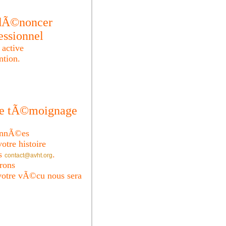
 dÃ©noncer
essionnel
n active
ntion.
tre tÃ©moignage
donnÃ©es
votre histoire
us
.
contact@avht.org
erons
votre vÃ©cu nous sera