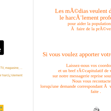
que Media
s bÃ©nÃ©voles au
Les mÃ©dias
veulent
ur plus
ntacter au
le harcÃ¨lement prof
55. Vous pouvez
ls Ã l'adresse
pour aider la populatio
e l'AVHT
Ã faire de la prÃ©ve
tenu le premier
½rent(e) nous
outien et nous
½phoniques afin
hologue qui le/la
ne fixe de
Si vous voulez apporter vo
z-vous auprï¿½s
uverez dans la
Laissez-nous vos coor
de l'entretien du 3
V, magasine, ...
et un bref rÃ©capitulatif de 
sur notre messagerie reprise so
r harcï¿½lement
Nous vous recontact
lorsqu'une demande correspondant Ã 
faite .