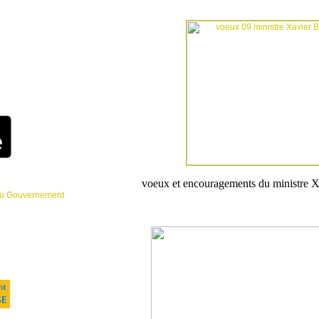
ement nous
il protected]
. Le
tenu le premier
t(e) nous confirme
t nous donne ses
ue nous les
/la rappellera.
préférence.
vous auprès du
z dans la rubrique
etien du 3 octobre
voeux et encouragements du ministre X
 du Gouvernement