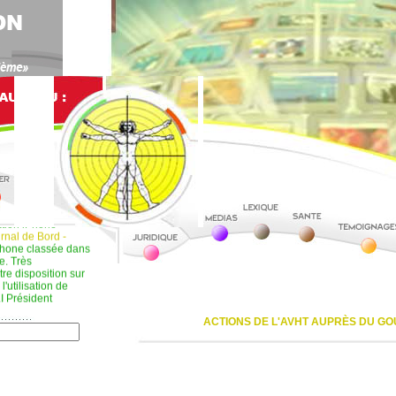
ation iPhone
rnal de Bord -
Phone classée dans
e. Très
re disposition sur
l'utilisation de
I Président
s écrivains : "Cher
ACTIONS DE L'AVHT AUPRÈS DU G
t par Isabelle
a
bénévoles au sein
s d'information
90.89.64.38 ou au