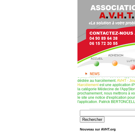
L'association AVHT sort son applic
dédiée au harcèlement.
AVHT - Jou
Harcèlement
est une application i
la catégorie Médecine de l'AppStor
prochainement, nous mettrons à vot
le site une notice d'explication pour 
l'application. Patrick BERTONCELL
A lire, paru aux Editions Société de
Monsieur P." . Récit témoignage écri
Coulomb. Voir notre rubrique Medi
L'association AVHT recherche des 
de ses bureaux à Avignon. Pour plu
Nouveau sur AVHT.org
vous pouvez nous contacter au 04.