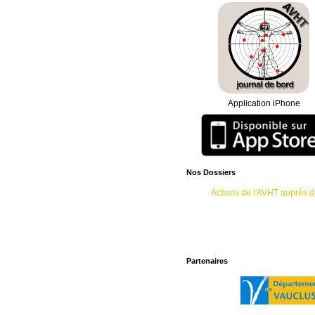
06.15.72.30.55. Vous pouvez égal
adresser vos mails à l'adresse
[ema
Président de l'AVHT
Le soutien psychologique est main
lundi du mois en soirée. L'adhéren
par mail sa demande de soutien e
coordonnées téléphoniques afin q
transmettions au psychologue qui le
Merci de donner une ligne fixe de 
Application iPhone
Suite à notre demande de rendez-
Ministère du Travail, vous trouvere
"accueil", le compte rendu de l'entr
2012.
Nos Dossiers
Actions de l'AVHT auprès
Partenaires