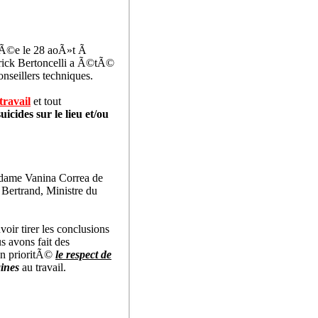
sÃ©e le 28 aoÃ»t Ã
trick Bertoncelli a Ã©tÃ©
seillers techniques.
travail
et tout
icides sur le lieu et/ou
adame Vanina Correa de
Bertrand, Ministre du
oir tirer les conclusions
s avons fait des
en prioritÃ©
le respect de
aines
au travail.