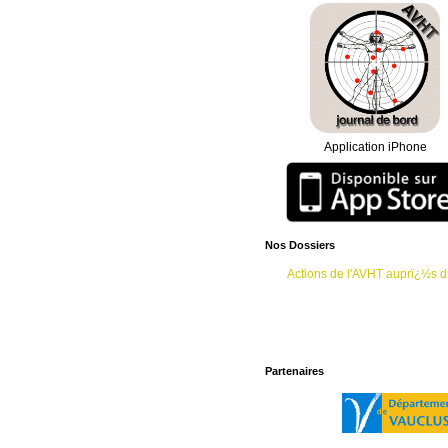
Isabelle Coulomb. Voir notre rubri
L'association AVHT recherche de
sein de ses bureaux Ã Avignon. Po
d'information vous pouvez nous co
04.90.89.64.38 ou au 06.15.72.30.
Ã©galement nous adresser vos mai
contact@avht.org. Le PrÃ©sident d
Le soutien psychologique est main
lundi du mois en soirï¿½e. L'adhï¿
Application iPhone
confirme par mail sa demande de s
donne ses coordonnï¿½es tï¿½lï¿
que nous les transmettions au psyc
rappellera. Merci de donner une lig
prï¿½fï¿½rence.
Suite ï¿½ notre demande de rende
Nos Dossiers
du Ministï¿½re du Travail, vous tro
rubrique "accueil", le compte rendu 
Actions de l'AVHT auprï¿½s
octobre 2012.
Partenaires