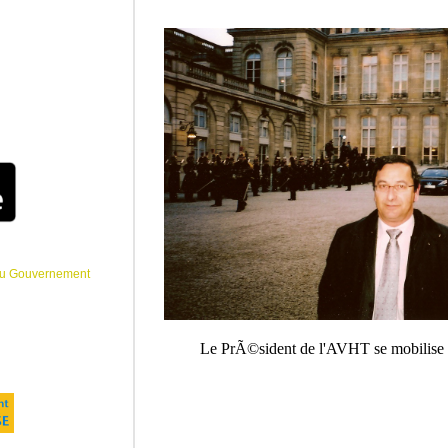
que Media
s bÃ©nÃ©voles au
ur plus
ntacter au
55. Vous pouvez
ls Ã l'adresse
e l'AVHT
tenu le premier
½rent(e) nous
outien et nous
½phoniques afin
hologue qui le/la
ne fixe de
z-vous auprï¿½s
uverez dans la
de l'entretien du 3
 du Gouvernement
Le PrÃ©sident de l'AVHT se mobilise 